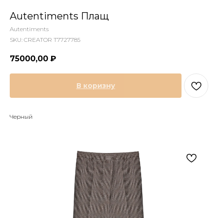
Autentiments Плащ
Autentiments
SKU:
CREATOR T7727785
75000,00
₽
В коризну
Черный