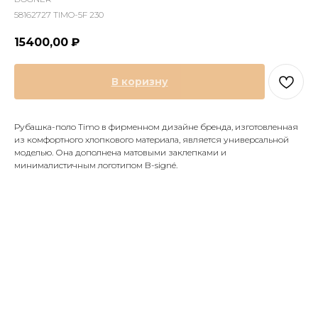
58162727 TIMO-5F 230
15400,00
₽
В коризну
Рубашка-поло Timo в фирменном дизайне бренда, изготовленная
из комфортного хлопкового материала, является универсальной
моделью. Она дополнена матовыми заклепками и
минималистичным логотипом B-signé.