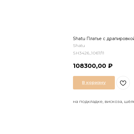
Shatu Платье с драпировко
Shatu
SH3426_1067/11
108300,00
₽
В коризну
на подкладке, вискоза, шёл