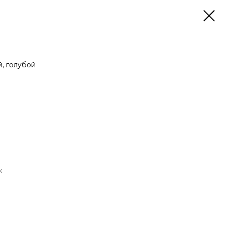
й, голубой
к