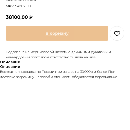
MK25S47E2 110
38100,00
₽
В коризну
Водолазка из мериносовой шерсти с длинными рукавами и
жаккардовым логотипом контрастного цвета на шее.
Описание
Описание
Бесплатная доставка по России при заказе на 30.000р и более. При
доставке заграницу – способ и стоимость обсуждается персонально.