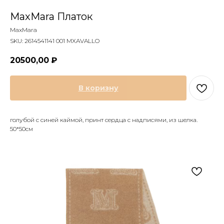
MaxMara Платок
MaxMara
SKU:
2614541141 001 MXAVALLO
20500,00
₽
В коризну
голубой с синей каймой, принт сердца с надписями, из шелка.
50*50см