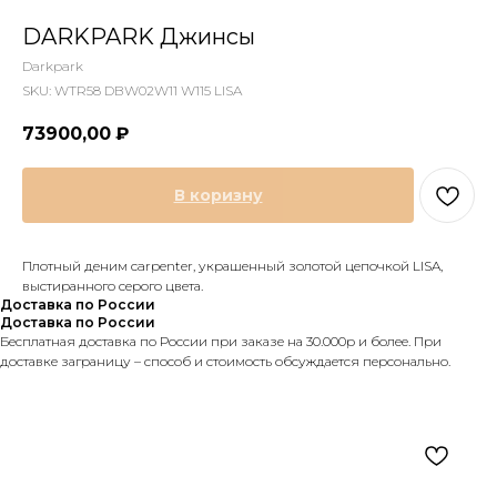
DARKPARK Джинсы
Darkpark
SKU:
WTR58 DBW02W11 W115 LISA
73900,00
₽
В коризну
Плотный деним carpenter, украшенный золотой цепочкой LISA,
выстиранного серого цвета.
Доставка по России
Доставка по России
Бесплатная доставка по России при заказе на 30.000р и более. При
доставке заграницу – способ и стоимость обсуждается персонально.