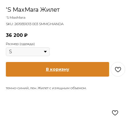
'S MaxMara Жилет
'S MaxMara
SKU:
2619351013 003 SMMGHIANDA
36 200
₽
Размер (одежда)
В коризну
темно-синий, лен. Жилет с изящным объемом.