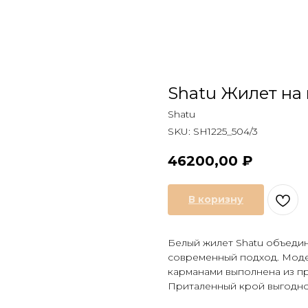
Shatu Жилет на
Shatu
SKU:
SH1225_504/3
46200,00
₽
В коризну
Белый жилет Shatu объедин
современный подход. Моде
карманами выполнена из пр
Приталенный крой выгодн