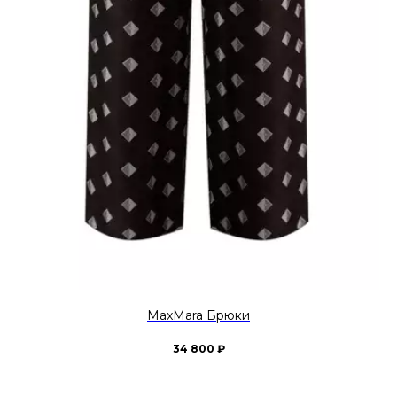
MaxMara Брюки
34 800
₽