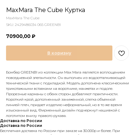
MaxMara The Cube Куртка
MaxMara The Cube
SKU:
2429486034 065 GREENBI
70900,00
₽
В коризну
Бомбер GREENBI из коллекции Max Mara является воплощением
повседневной элегантности. Он выполнен из водоотталкивающей
технической ткани с подкладкой. Модель дополнена классическими
трикотажными вставками на воротнике, манжетах и подоле.
Прорезные карманы с обеих сторон добавляют практичности.
Короткий крой, дополненный заниженной, слегка объемной
линией плеч, придает изделию неформальный, но в то же время
изысканный вид. Фирменный дизайн подчеркнут нашивкой с
логотипом внизу правого рукава.
Доставка по России
Доставка по России
Бесплатная доставка по России при заказе на 30.000р и более. При