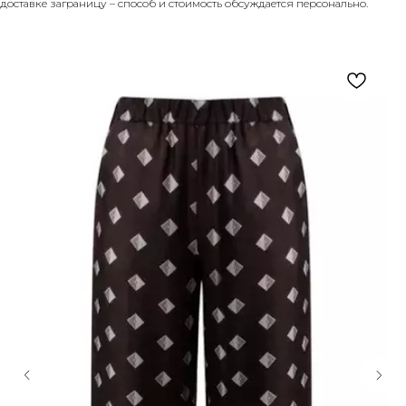
доставке заграницу – способ и стоимость обсуждается персонально.