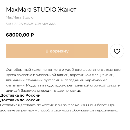
MaxMara STUDIO Жакет
MaxMara Studio
SKU:
2426046081 038 MAGMA
68000,00
₽
В коризну
Однобортный жакет из тонкого и удобного шерстяного атласного
крепа со слегка приталенной талией, воротником с лацканами,
длинными втачными рукавами и передними карманами с
клапанами. Модель на подкладке с центральной строчкой сзади и
шлицей. Застежка спереди на две пуговицы.
Доставка по России
Доставка по России
Бесплатная доставка по России при заказе на 30.000р и более. При
доставке заграницу – способ и стоимость обсуждается персонально.