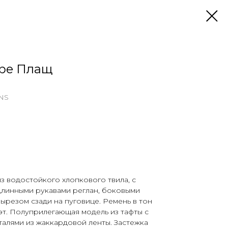
ube Плащ
ANS
 водостойкого хлопкового твила, с
линными рукавами реглан, боковыми
ырезом сзади на пуговице. Ремень в тон
т. Полуприлегающая модель из тафты с
алями из жаккардовой ленты. Застежка