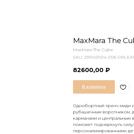
MaxMara The C
MaxMara The Cube
SKU:
2519021014 006 ORLE
82600,00
₽
В коризну
Однобортный тренч миди из
рубашечным воротником, д
карманами и центральным в
поможет подчеркнуть силуэ
персонализированными дет