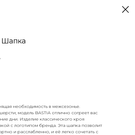
e Шапка
A
ящая необходимость в межсезонье.
ерсти, модель BASTIA отлично согреет вас
ние дни. Изделие классического кроя
кой с логотипом бренда. Эта шапка позволит
ртно и расслабленно, и её легко сочетать с