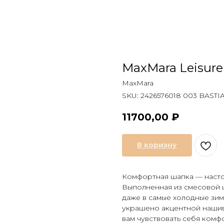
MaxMara Leisur
MaxMara
SKU:
2426576018 003 BASTI
11700,00
₽
В коризну
Комфортная шапка — насто
Выполненная из смесовой ш
даже в самые холодные зим
украшено акцентной нашив
вам чувствовать себя комфо