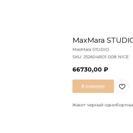
MaxMara STUDI
MaxMara STUDIO
SKU:
2526046101 008 NICE
66730,00
₽
В коризну
Жакет черный однобортны