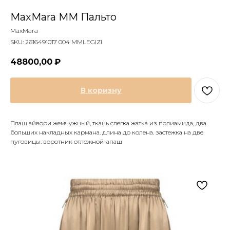
MaxMara MM Пальто
MaxMara
SKU:
2616491017 004 MMLEGIZI
48800,00
₽
В коризну
Плащ айвори жемчужный, ткань слегка жатка из полиамида, два
больших накладных кармана. длина до колена. застежка на две
пуговицы. воротник отложной-апаш