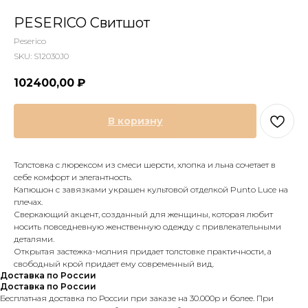
PESERICO Свитшот
Peserico
SKU:
S12030J0
102400,00
₽
В коризну
Толстовка с люрексом из смеси шерсти, хлопка и льна сочетает в
себе комфорт и элегантность.
Капюшон с завязками украшен культовой отделкой Punto Luce на
плечах.
Сверкающий акцент, созданный для женщины, которая любит
носить повседневную женственную одежду с привлекательными
деталями.
Открытая застежка-молния придает толстовке практичности, а
свободный крой придает ему современный вид.
Доставка по России
Доставка по России
Бесплатная доставка по России при заказе на 30.000р и более. При