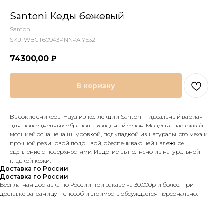
Santoni Кеды бежевый
Santoni
SKU:
WBGT60943PNNPAIYE32
74300,00
₽
В коризну
Высокие сникеры Haya из коллекции Santoni – идеальный вариант
для повседневных образов в холодный сезон. Модель с застежкой-
молнией оснащена шнуровкой, подкладкой из натурального меха и
прочной резиновой подошвой, обеспечивающей надежное
сцепление с поверхностями. Изделие выполнено из натуральной
гладкой кожи.
Доставка по России
Доставка по России
Бесплатная доставка по России при заказе на 30.000р и более. При
доставке заграницу – способ и стоимость обсуждается персонально.