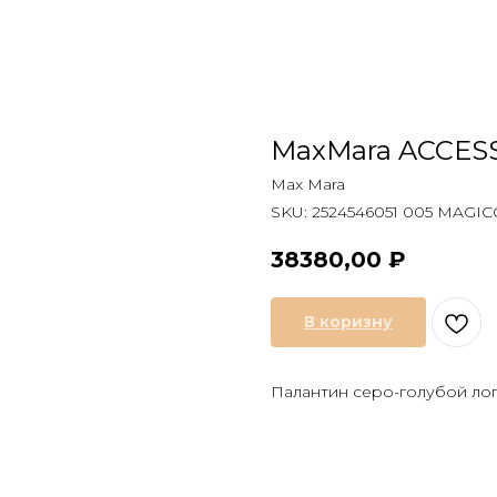
MaxMara ACCES
Max Mara
SKU:
2524546051 005 MAGIC
38380,00
₽
В коризну
Палантин серо-голубой ло