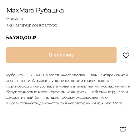
MaxMara Рубашка
MaxMara
SKU:
2521116111 001 BOSFORO
54780,00
₽
В коризну
Рубашка BOSFORO из эластичного хлопка — дань вневременной
элегантности. Отражая лучшие традиции итальянского
портновского искусства, эта модель впечатляет мягкостью линий и
безупречностью кроя. Эффектные акценты — объемные рукава и
декоративный бант, придают образу художественную
выразительность, демонстрируя неповторимый дух Max Mara.