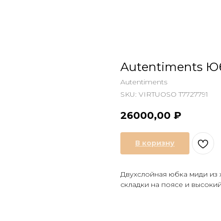
Autentiments Ю
Autentiments
SKU:
VIRTUOSO T7727791
26000,00
₽
В коризну
Двухслойная юбка миди из 
складки на поясе и высоки