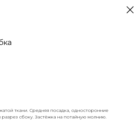
бка
жатой ткани. Средняя посадка, односторонние
й разрез сбоку. Застёжка на потайную молнию.