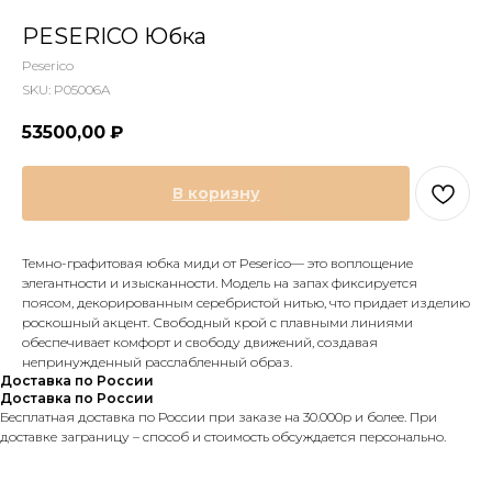
PESERICO Юбка
Peserico
SKU:
P05006A
53500,00
₽
В коризну
Темно-графитовая юбка миди от Peserico— это воплощение
элегантности и изысканности. Модель на запах фиксируется
поясом, декорированным серебристой нитью, что придает изделию
роскошный акцент. Свободный крой с плавными линиями
обеспечивает комфорт и свободу движений, создавая
непринужденный расслабленный образ.
Доставка по России
Доставка по России
Бесплатная доставка по России при заказе на 30.000р и более. При
доставке заграницу – способ и стоимость обсуждается персонально.