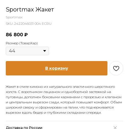
Sportmax Жакет
Sportmax
SKU:
2422046031 004 ECRU
86 800
₽
Размер (ТоварХар)
В коризну
Жакет в стиле кимоно из натурального эластичного шерстяного
холста. С воротником-лацканом и однобортной застежкой на
пуговицы, дополнен боковыми карманами с прорезью и клапаном
и центральным вырезом сзади, который повышает комфорт. Объем
широкий сверху и сформирован на талии, что подчеркивается
вырезом вдоль бедер и глубокими складками спереди.
Доставка по России