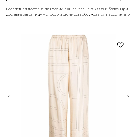
Бесплатная доставка по России при заказе на 30.000р и более. При
доставке заграницу – способ и стоимость обсуждается персонально.