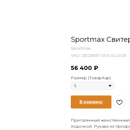
Sportmax Свите
Sportmax
SKU:
2512361111 003 ALCIDE
56 400
₽
Размер (ТоварХар)
В коризну
Приталенный женственный 
лодочкой. Рукава из прозр