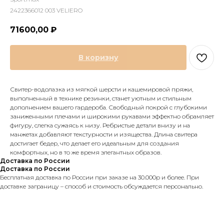
2422366012 003 VELIERO
71600,00
₽
В коризну
Свитер-водолазка из мягкой шерсти и кашемировой пряжи,
выполненный в технике резинки, станет уютным и стильным
дополнением вашего гардероба. Свободный покрой с глубокими
заниженными плечами и широкими рукавами эффектно обрамляет
фигуру, слегка сужаясь к низу. Ребристые детали внизу и на
манжетах добавляют текстурности и изящества. Длина свитера
достигает бедер, что делает его идеальным для создания
комфортных, но в то же время элегантных образов.
Доставка по России
Доставка по России
Бесплатная доставка по России при заказе на 30.000р и более. При
доставке заграницу – способ и стоимость обсуждается персонально.