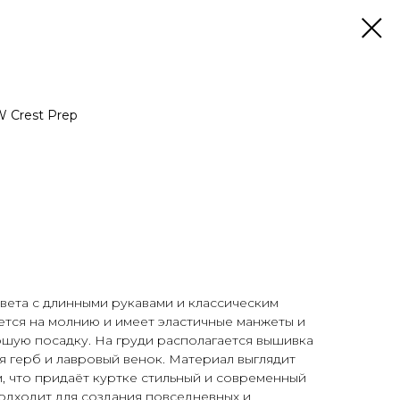
 Crest Prep
вета с длинными рукавами и классическим
ется на молнию и имеет эластичные манжеты и
ошую посадку. На груди располагается вышивка
 герб и лавровый венок. Материал выглядит
м, что придаёт куртке стильный и современный
подходит для создания повседневных и