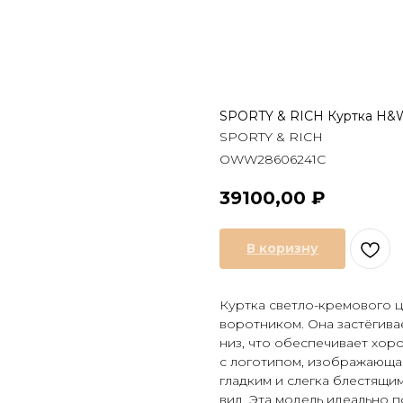
SPORTY & RICH Куртка H&W
SPORTY & RICH
OWW28606241C
39100,00
₽
В коризну
Куртка светло-кремового ц
воротником. Она застёгива
низ, что обеспечивает хор
с логотипом, изображающая
гладким и слегка блестящи
вид. Эта модель идеально 