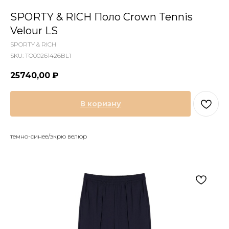
SPORTY & RICH Поло Crown Tennis
Velour LS
SPORTY & RICH
SKU:
TO00261426BL1
25740,00
₽
В коризну
темно-синее/экрю велюр