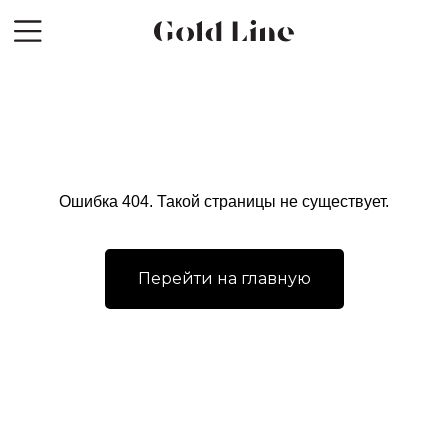
Ознакомьтесь с нашими
предложениями, частными
распродажами
и капсульными коллекциями
заранее подписавшись на нашу
рассылку.
Ошибка 404. Такой страницы не существует.
Перейти на главную
Подпишитесь на рассылку Gold Line,
чтобы первыми узнавать о новых
коллекциях и распродажах
ОТПРАВИТЬ