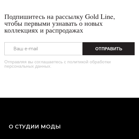
Отправляя вы соглашаетесь с политикой обработки
персональных данных.
О СТУДИИ МОДЫ
Студия моды Gold Line 27 лет напрямую
сотрудничает с брендами люкс и премиум
класса. Все новые коллекции поступают в
студию в числе первых,
на правах партнёрства.
ПРИМЕРКА С ПЕРСОНАЛЬНЫМ
БАЙЕРОМ
Наши байеры проведут для вас индивидуальную
примерку. Подберут образы и сделают процесс
комфортнее.
Записаться на примерку.
ДОСТАВКА ЗАКАЗА