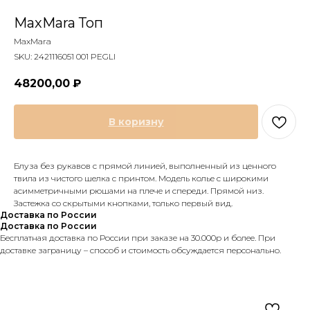
MaxMara Топ
MaxMara
SKU:
2421116051 001 PEGLI
48200,00
₽
В коризну
Блуза без рукавов с прямой линией, выполненный из ценного
твила из чистого шелка с принтом. Модель колье с широкими
асимметричными рюшами на плече и спереди. Прямой низ.
Застежка со скрытыми кнопками, только первый вид.
Доставка по России
Доставка по России
Бесплатная доставка по России при заказе на 30.000р и более. При
доставке заграницу – способ и стоимость обсуждается персонально.