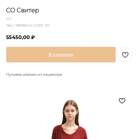
CO Свитер
CO
SKU:
7891BCM-CORE 110
55450,00
₽
В коризну
Пуловер айвори из кашемира