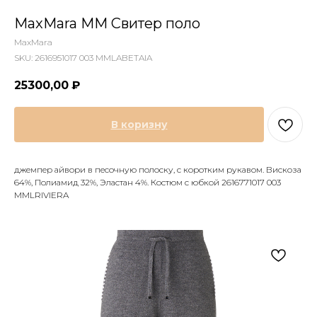
MaxMara MM Свитер поло
MaxMara
SKU:
2616951017 003 MMLABETAIA
25300,00
₽
В коризну
джемпер айвори в песочную полоску, с коротким рукавом. Вискоза
64%, Полиамид 32%, Эластан 4%. Костюм с юбкой 2616771017 003
MMLRIVIERA