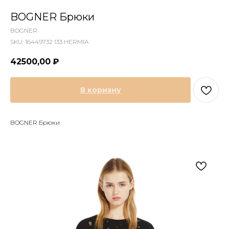
BOGNER Брюки
BOGNER
SKU:
16449732 133 HERMIA
42500,00
₽
В коризну
BOGNER Брюки