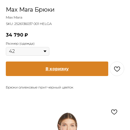
Max Mara Брюки
Max Mara
SKU:
2526136037 001 HELGA
34 790
₽
Размер (одежда)
В коризну
Брюки оливковые прнт черный цветок