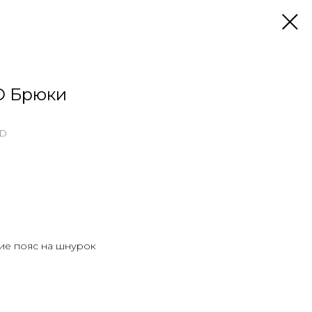
O Брюки
RD
ие пояс на шнурок