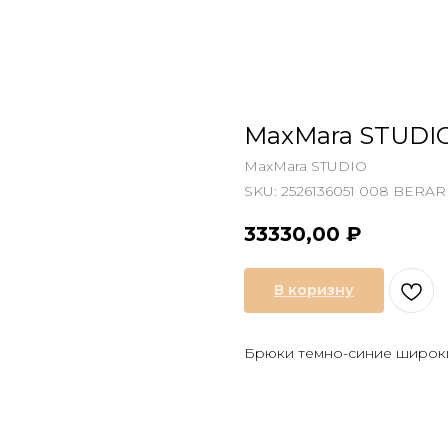
MaxMara STUDI
MaxMara STUDIO
SKU:
2526136051 008 BERA
33330,00
₽
В коризну
Брюки темно-синие широк