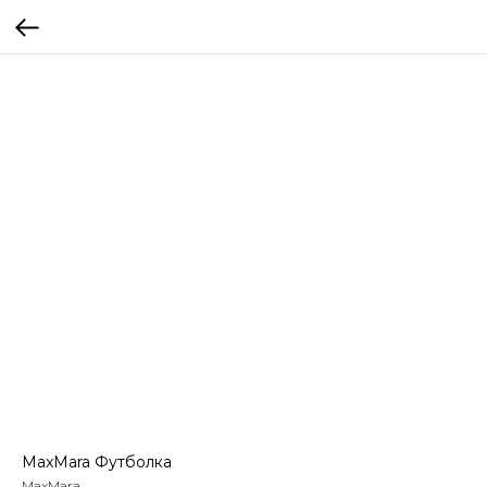
MaxMara Футболка
MaxMara