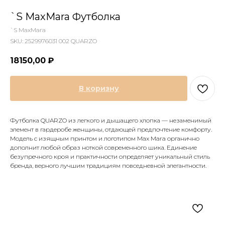
`S MaxMara Футболка
`S MaxMara
SKU:
2529976031 002 QUARZO
18150,00
₽
В коризну
Футболка QUARZO из легкого и дышащего хлопка — незаменимый
элемент в гардеробе женщины, отдающей предпочтение комфорту.
Модель с изящным принтом и логотипом Max Mara органично
дополнит любой образ ноткой современного шика. Единение
безупречного кроя и практичности определяет уникальный стиль
бренда, верного лучшим традициям повседневной элегантности.