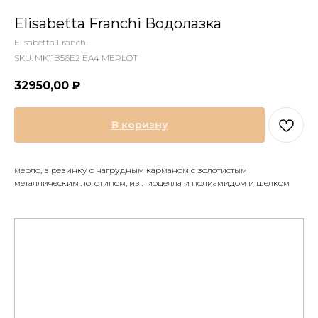
Elisabetta Franchi Водолазка
Elisabetta Franchi
SKU:
MK11B56E2 EA4 MERLOT
32950,00
₽
В коризну
мерло, в резинку с нагрудным карманом с золотистым
металлическим логотипом, из лиоцелла и полиамидом и шелком