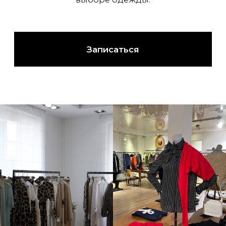
ОТПРАВИТЬ
Отправляя вы соглашаетесь с политикой обработки
персональных данных.
О СТУДИИ МОДЫ
Студия моды Gold Line 27 лет напрямую
сотрудничает с брендами люкс и премиум
класса. Все новые коллекции поступают в
студию в числе первых,
на правах партнёрства.
ПРИМЕРКА С ПЕРСОНАЛЬНЫМ
БАЙЕРОМ
Наши байеры проведут для вас индивидуальную
примерку. Подберут образы и сделают процесс
комфортнее.
Записаться на примерку.