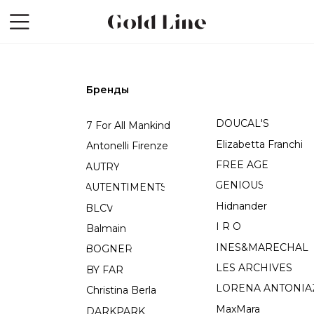
Бренды
DOUCAL'S
Off-White
7 For All Mankind
Elizabetta Franchi
P.A.R.O.S.H.
Antonelli Firenze
FREE AGE
PESERICO
AUTRY
GENIOUS
Ringstone
AUTENTIMENTS
Hidnander
RUSHEV
BLCV
I R O
Santoni
Balmain
INES&MARECHAL
Shatu
BOGNER
LES ARCHIVES
SPEKTRE
BY FAR
LORENA ANTONIAZZI
Sportmax
Christina Berla
MaxMara
SSHEENA
DARKPARK
MC2 Saint Barth
StellaMcCartne
DANIIL ANTSIFEROV
Mod Wave Movement
TEGIN'S ANGE
DIESEL
Neous
Dior
Miu Miu