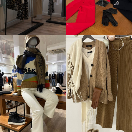
ДОСТАВКА ЗАКАЗА
Бесплатная доставка при заказе на 30.000р
и более. При доставке заграницу – способ
и стоимость обсуждается персонально.
Меню
Онлайн покупки
Каталог
Оплата
lookbook
Доставка
О студии
Обмен и возврат
Юр.информация
Соцсети
+7 904 487 72 09
Telegram
Нужна консультация
Примерка в студии
WhatsApp