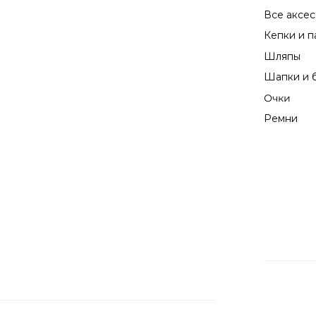
байером
Персональный байер сделает ваш визит легче
и комфортнее. Подберёт целый образ или
отдельные элементы для полноты образа.
Окажет весь необходимый сервис и станет
вашей эмоциональной поддержкой при
выборе одежды.
Записаться