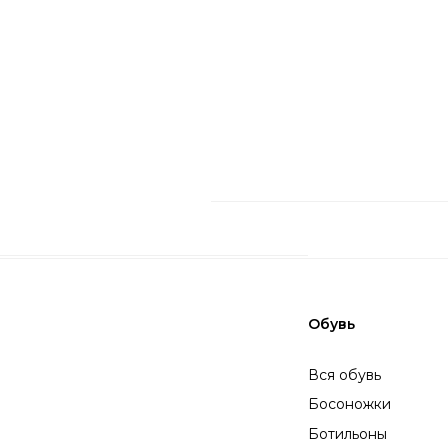
Вся обувь
Летняя обувь
Босоножки
Лоферы
Ботильоны
Балетки
Ботфорты
Сапоги
Ботинки
Слипоны
Аксессуары
Все аксессуары
Сумки
Кепки и панамы
Платки
Шляпы
Перчатки