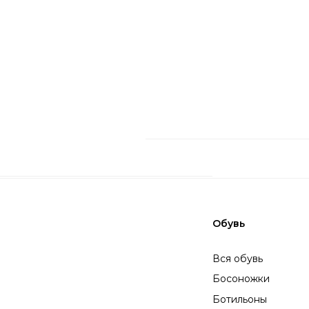
Вся обувь
Летняя обувь
Босоножки
Лоферы
Ботильоны
Балетки
Ботфорты
Сапоги
Ботинки
Слипоны
Аксессуары
Все аксессуары
Сумки
Кепки и панамы
Платки
Шляпы
Перчатки