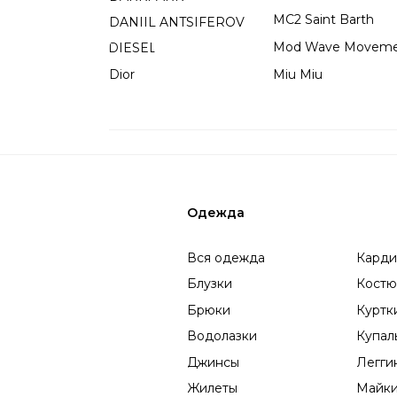
Одежда
Вся одежда
Кардиганы и жакеты
Ко
Блузки
Костюмы
Пал
Брюки
Куртки
Пла
Водолазки
Купальники
Пл
Джинсы
Леггинсы
Ру
Жилеты
Майки
Теп
Обувь