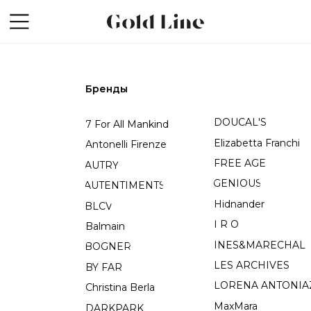
Бренды
DOUCAL'S
Off-White
7 For All Mankind
Elizabetta Franchi
P.A.R.O.S.H.
Antonelli Firenze
FREE AGE
PESERICO
AUTRY
GENIOUS
Ringstone
AUTENTIMENTS
Hidnander
RUSHEV
BLCV
I R O
Santoni
Balmain
INES&MARECHAL
Shatu
BOGNER
LES ARCHIVES
SPEKTRE
BY FAR
LORENA ANTONIAZZI
Sportmax
Christina Berla
MaxMara
SSHEENA
DARKPARK
MC2 Saint Barth
StellaMcCartne
DANIIL ANTSIFEROV
Mod Wave Movement
TEGIN'S ANGE
DIESEL
Neous
Dior
Miu Miu