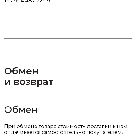
О СТУДИИ МОДЫ
Студия моды Gold Line 27 лет напрямую
сотрудничает с брендами люкс и премиум
класса. Все новые коллекции поступают в
студию в числе первых,
на правах партнёрства.
ПРИМЕРКА С ПЕРСОНАЛЬНЫМ
БАЙЕРОМ
Наши байеры проведут для вас индивидуальную
примерку. Подберут образы и сделают процесс
комфортнее.
Записаться на примерку.
ДОСТАВКА ЗАКАЗА
Бесплатная доставка при заказе на 30.000р