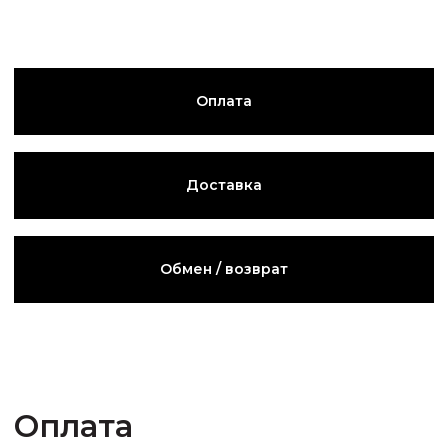
сумма к оплате проводится по товарной
накладной, в которой указаны вещи, которые
клиент хочет приобрести.
Вещи, по которым не была произведена
предоплата на сайте, хранятся не более двух
дней.
Доставка
СДЭК
Оформить доставку через сервис СДЭК
вы можете прямо в корзине:
1.В разделе доставки выберите пункт
"СДЭК".
2.Стоимость доставки просчитает
автоматически и добавиться к сумме
вашего заказа.