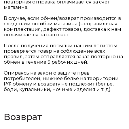
и более. При доставке заграницу – способ
и стоимость обсуждается персонально.
Меню
Онлайн покупки
Каталог
Оплата
lookbook
Доставка
О студии
Обмен и возврат
Юр.информация
Соцсети
+7 904 487 72 09
Telegram
Нужна консультация
Примерка в студии
WhatsApp