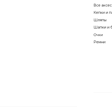
Обмен / возврат
Оплата
Картой на сайте
Оплата на сайте ичерез сервис Альфа-банк:
банковской картой (Visa, MasterCard,
МИР)
Для оплаты покупки вы будете
перенаправлены на защищенную
платежную страницу банка – эквайера
для ввода реквизитов вашей карты.
Наличными
при самовывозе
В магазине возможна оплата при получении
банковской картой или наличными. Общая