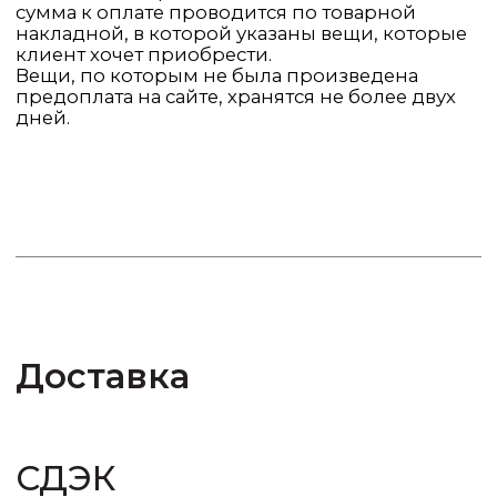
Обмен
При обмене товара стоимость доставки к нам
оплачивается самостоятельно покупателем,
повторная отправка оплачивается за счёт
магазина.
В случае, если обмен/возврат производится в
следствии ошибки магазина (неправильная
комплектация, дефект товара), доставка к нам
оплачивается за наш счёт.
После получения посылки нашим логистом,
проверяется товар на соблюдение всех
правил, затем отправляется заказ повторно на
обмен в течение 5 рабочих дней.
Опираясь на закон о защите прав
потребителей, нижнее бельё на территории
РФ обмену и возврату не подлежит (белье,
боди, купальники, ночные изделия и т. д).
Возврат
Упакуйте товар в том же товарном виде,
сохраняя бумажные этикетки, бирки,
вкладыши.
Заполните заявление о возврате,