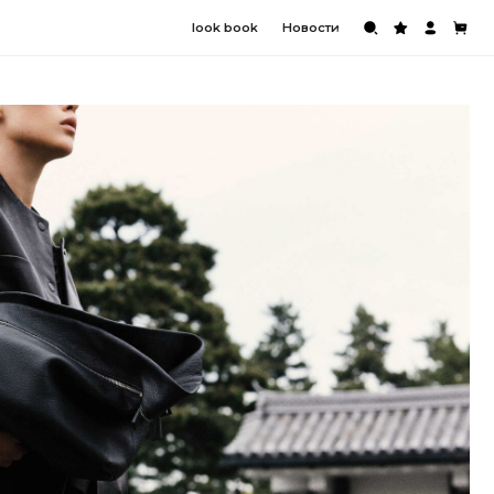
look book
Новости
Свитшоты
Домашняя одежда