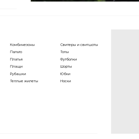
мбинезоны
Свитеры и свитшоты
ьто
Топы
тья
Футболки
ащи
Шорты
башки
Юбки
лые жилеты
Носки