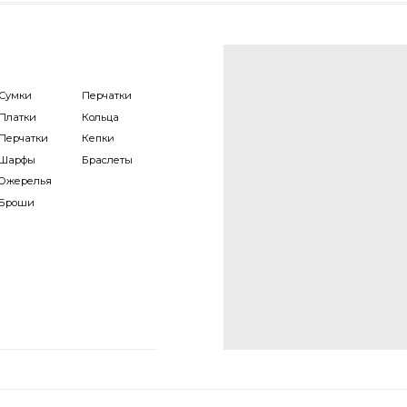
Браслеты
я
сылку Gold Line, чтобы первыми узнавать о н
коллекциях и распродажах