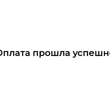
Оплата прошла успешн
ПРИМЕРКА С ПЕРСОНАЛЬНЫМ БАЙЕРОМ
Наши байеры проведут для вас индивидуальную
Бес
примерку. Подберут образы и сделают процесс
и 
комфортнее.
Записаться на примерку.
и