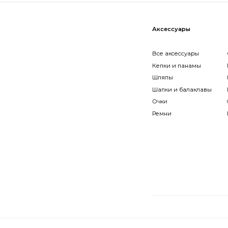
Шапки и балаклавы
Шарфы
Очки
Ожерель
Ремни
Броши
Подпишитесь на рас