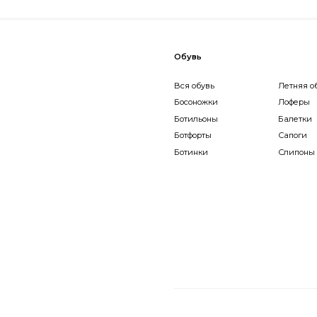
Вся обувь
Летняя обувь
Босоножки
Лоферы
Ботильоны
Балетки
Ботфорты
Сапоги
Ботинки
Слипоны
Аксессуары
Все аксессуары
Сумки
Кепки и панамы
Платки
Шляпы
Перчатки