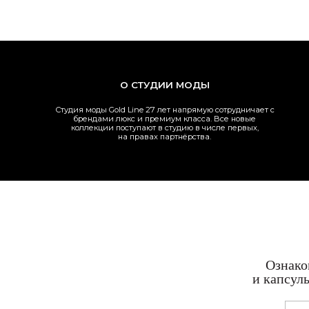
Ознакомьтес
и капсульными 
Отпр
Меню
Онлайн покупки
Каталог
Оплата
О студии
Доставка
lookbook
Обмен и возврат
Примерка в студии
Юр.информация