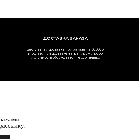
цсети
+7 904 487 72 09
legram
Нужна консультация
atsApp