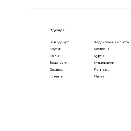
Одежда
Вся одежда
Кардиганы и жакеты
Ко
Блузки
Костюмы
Пал
Брюки
Куртки
Пла
Водолазки
Купальники
Пл
Джинсы
Леггинсы
Ру
Жилеты
Майки
Теп
Обувь