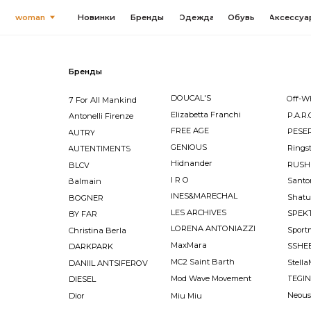
woman
Новинки
Бренды
Одежда
Обувь
Аксессуары
Sal
Бренды
DOUCAL'S
Off-White
7 For All Mankind
Elizabetta Franchi
P.A.R.O.S.H.
Antonelli Firenze
FREE AGE
PESERICO
AUTRY
GENIOUS
Ringstone
AUTENTIMENTS
Hidnander
RUSHEV
BLCV
I R O
Santoni
Balmain
INES&MARECHAL
Shatu
BOGNER
LES ARCHIVES
SPEKTRE
BY FAR
LORENA ANTONIAZZI
Sportmax
Christina Berla
MaxMara
SSHEENA
DARKPARK
MC2 Saint Barth
StellaMcCartne
DANIIL ANTSIFEROV
Mod Wave Movement
TEGIN'S ANGEL
DIESEL
Neous
Dior
Miu Miu